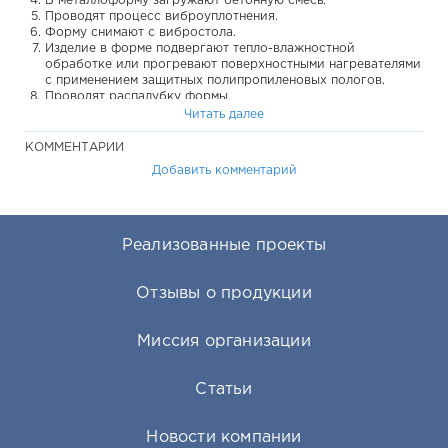
В металлоформу загружают бетонную смесь.
Проводят процесс виброуплотнения.
Форму снимают с вибростола.
Изделие в форме подвергают тепло-влажностной
обработке или прогревают поверхностными нагревателями
с применением защитных полипропиленовых пологов.
Проводят распалубку формы.
Сформованные дорожные плиты при помощи подъёмного
Читать далее
устройства перемещают на контователь.
При помощи кантователя разворачивают плиты рифлёной
КОММЕНТАРИИ
стороной вверх.
Добавить комментарий
Изделия складируют штабелями.
Преимущества
Готовое решение для производства дорожных
плит. Представленный комплект оборудования является
Реализованные проекты
готовой основой высокопроизводительных линий по выпуску
широкого наименования дорожных плит. В зависимости от
выбора металлоформ на нём можно производить плиты
Отзывы о продукции
различных серий. При этом тщательно подобранный комплект
основного оборудования будет обеспечивать высокую степень
автоматизации и производительности линии.
Миссия организации
Высокое качество форм. Металлоформы дорожных плит
нашего производства отличаются высокими стандартам
качества: минимальными допусками на геометрию; жёсткой и
Статьи
высокопрочной конструкцией; системой технически
грамотных упоров, карманов, шарниров. Эти и другие
решения обеспечивают формам бережную распалубку и
Новости компании
максимально долгое сохранение работоспособности без