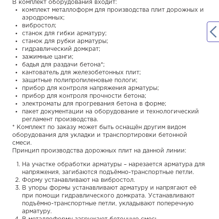
В комплект оборудования входит:
комплект металлоформ для производства плит дорожных и
аэродромных;
вибростол;
станок для гибки арматуру;
станок для рубки арматуры;
гидравлический домкрат;
зажимные цанги;
бадья для раздачи бетона*;
кантователь для железобетонных плит;
защитные полипропиленовые пологи;
прибор для контроля напряжения арматуры;
прибор для контроля прочности бетона;
электроматы для прогревания бетона в форме;
пакет документации на оборудование и технологический
регламент производства.
* Комплект по заказу может быть оснащён другим видом
оборудования для укладки и транспортировки бетонной
смеси.
Принцип производства дорожных плит на данной линии:
На участке обработки арматуры – нарезается арматура для
напряжения, загибаются подъёмно-транспортные петли.
Форму устанавливают на вибростол.
В упоры формы устанавливают арматуру и напрягают её
при помощи гидравлического домкрата. Устанавливают
подъёмно-транспортные петли, укладывают поперечную
арматуру.