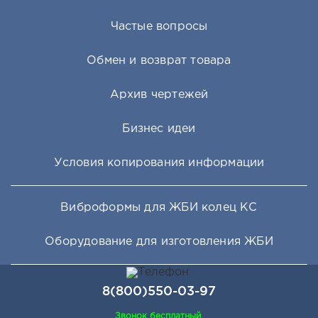
изменения заданной геометрии.
Оптимальное соотношение цены и качества. Приобретая
Частые вопросы
комплект оборудования для производства дорожных плит вы
получаете долговечное и ремонтопригодное оборудования по
лучшим ценам.
Обмен и возврат товара
Особые условия поставки. Для большинства клиентов мы
можем предложить особые условия поставки: выгодные
варианты лизинга или экономные варианты доставки
Архив чертежей
оборудования до места установки.
Бизнес идеи
Условия копирования информации
Виброформы для ЖБИ колец КС
Оборудование для изготовления ЖБИ
8(800)550-03-97
Звонок бесплатный