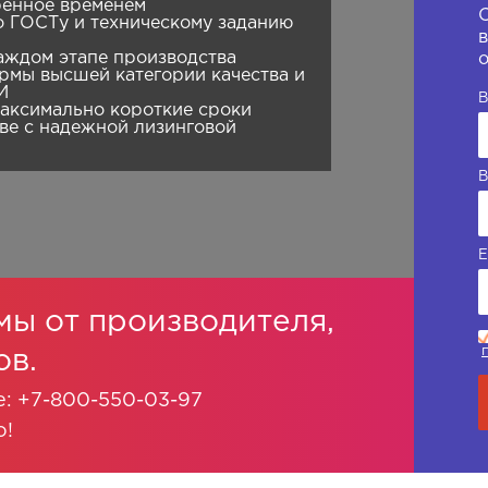
ренное временем
о ГОСТу и техническому заданию
в
аждом этапе производства
о
мы высшей категории качества и
И
В
максимально короткие сроки
ве с надежной лизинговой
В
E
ы от производителя,
ов.
е: +7-800-550-03-97
о!