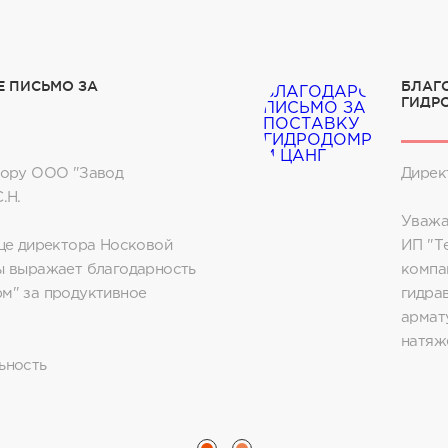
 ПИСЬМО ЗА
БЛАГ
ГИДР
тору ООО "Завод
Дирек
.Н.
Уважа
це директора Носковой
ИП "Т
ы выражает благодарность
компа
м" за продуктивное
гидра
армату
натяж
ьность