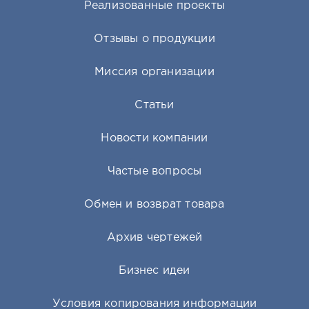
Преимущества
Реализованные проекты
Удобство производства.
Формовочная машина данной линии
обеспечивает основное преимущество производства
многопустотных плит – быстроту и удобство загрузки/
Отзывы о продукции
выгрузки пустообразователей в форму. Выгрузка
пустотообразователей из формы с бетоном при этом
происходит максимально бережно, во избежание нарушения
Миссия организации
геометрии формуемой смеси.
Высокая производительность.
Высокая автоматизация всех
основных операций по производству пустотных плит
Статьи
обеспечивает высокую производительность линии, что
особенно важно для крупных производств и заводов.
Качество.
Всё оборудование изготавливается под особым
Новости компании
контролем качества и проходит поузловую обкатку. Отдельные
единицы оборудования при этом тщательно подобраны друг к
другу и доработаны для совместного использования.
Частые вопросы
Непосредственно металлоформы имеют минимальные допуски
на геометрические размеры. Всё это делает возможным
использование данной линии в рамках больших
Обмен и возврат товара
железобетонных заводов, отвечающих за высокое качество
своей продукции.
Возможность модернизации.
Производственная линия
Архив чертежей
разработана с учётом возможной модернизации и повышения
производительности. По вашему заданию она может быть
укомплектована дополнительным оборудованием или
Бизнес идеи
доработана под конкретную производственную площадку.
Многопустотные плиты, выпускаемые на данной линии точно
соответствуют ГОСТам.
Условия копирования информации