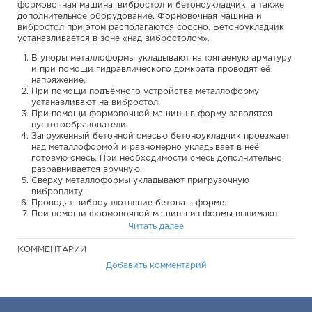
формовочная машина, вибростол и бетоноукладчик, а также
дополнительное оборудование. Формовочная машина и
вибростол при этом располагаются соосно. Бетоноукладчик
устанавливается в зоне «над вибростолом».
В упоры металлоформы укладывают напрягаемую арматуру
и при помощи гидравлического домкрата проводят её
напряжение.
При помощи подъёмного устройства металлоформу
устанавливают на вибростол.
При помощи формовочной машины в форму заводятся
пустотообразователи.
Загруженный бетонной смесью бетоноукладчик проезжает
над металлоформой и равномерно укладывает в неё
готовую смесь. При необходимости смесь дополнительно
разравнивается вручную.
Сверху металлоформы укладывают пригрузочную
виброплиту.
Проводят виброуплотнение бетона в форме.
При помощи формовочной машины из формы вынимают
пустотообразователи.
Читать далее
Форму снимают с вибростола, изделие оставляют в форме
до набора распалубочной прочности. В это время
КОММЕНТАРИИ
возможно проведение термообработки изделия в форме.
Добавить комментарий
Освобождают напрягаемую арматуру из упоров формы,
передавая напряжение на изделие.