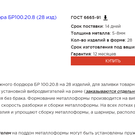
ГОСТ 6665-91
Срок поставки
: 14 дней
Толщина металла
: 5-8мм
Кол-во изделий в форме
: 28
Срок изготовления под ваши
Гарантия
: 12 месяцев
КУПИТЬ
ного бордюра БР 100.20.8 на 28 изделий, для заливки това
 установкой вибродвигателей на раме (
заказываются отдельн
елия без брака. Формование металлоформы производится на ви
ю скорость разборки и сборки металлоформы. На всех лотка
делия и упрощают сборку металлоформы, а шарниры, распол
телем
на поддон металлоформы могут быть установлены пру