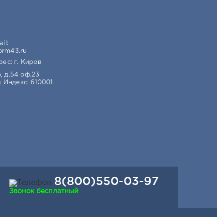
il:
orm43.ru
ес: г. Киров
, д.54 оф.23
Индекс: 610001
8(800)550-03-97
Звонок бесплатный