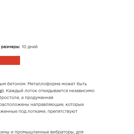
 размеры
: 10 дней
рным бетоном. Металлоформа может быть
о
). Каждый лоток откидывается независимо
бростоле, а продуманная
х расположены направляющие, которые
оженные под лотками, препятствуют
жины и промышленные вибраторы, для