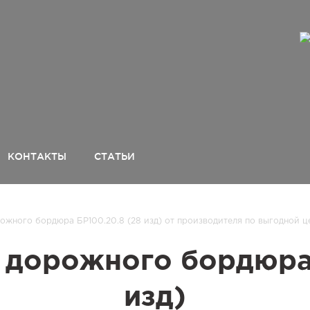
КОНТАКТЫ
СТАТЬИ
жного бордюра БР100.20.8 (28 изд) от производителя по выгодной ц
дорожного бордюра 
изд)