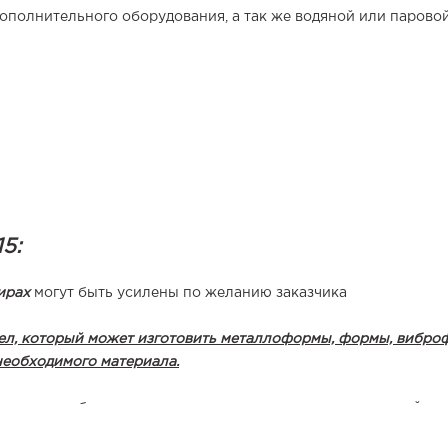
полнительного оборудования, а так же водяной или паровой
5:
ирах
могут быть усилены по желанию заказчика
дел, который может изготовить металлоформы, формы, вибр
необходимого материала.
 могут работать в производственном цехе и на открытой пр
авляем технический паспорт и гарантийный талон на кажду