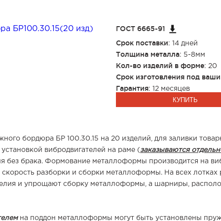
ГОСТ 6665-91
Срок поставки
: 14 дней
Толщина металла
: 5-8мм
Кол-во изделий в форме
: 20
Срок изготовления под ваши
Гарантия
: 12 месяцев
КУПИТЬ
ного бордюра БР 100.30.15 на 20 изделий, для заливки тов
 установкой вибродвигателей на раме (
заказываются отдельн
елия без брака. Формование металлоформы производится на ви
ю скорость разборки и сборки металлоформы. На всех лотка
делия и упрощают сборку металлоформы, а шарниры, распол
телем
на поддон металлоформы могут быть установлены пру