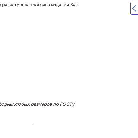
 регистр для прогрева изделия без
оформы любых размеров по ГОСТу
оизводственной площадке.
ю металлоформу.