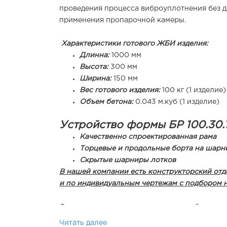
проведения процесса виброуплотнения без до
применения пропарочной камеры.
Характеристики готового ЖБИ изделия:
Длинна:
1000 мм
Высота:
300 мм
Ширина:
150 мм
Вес готового изделия:
100 кг (1 изделие)
Объем бетона:
0.043 м.куб (1 изделие)
Устройство формы БР 100.30.1
Качественно спроектированная рама
Т
орцевые и продольные борта на шарн
Скрытые шарниры лотков
В нашей компании есть конструкторский от
и по индивидуальным чертежам с подбором 
Формы для производства дорожных бордюров
С каждым комплектом оборудования предост
Читать далее