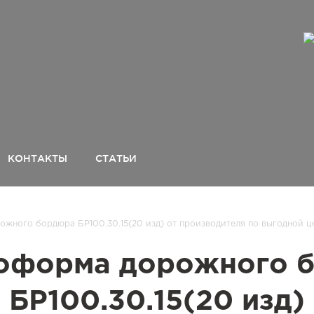
КОНТАКТЫ
СТАТЬИ
жного бордюра БР100.30.15(20 изд) от производителя по выгодной ц
оформа дорожного 
БР100.30.15(20 изд)