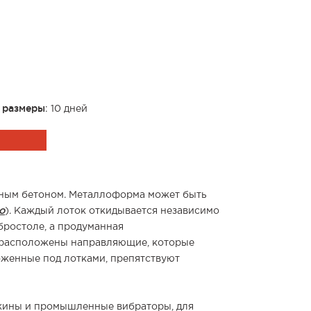
 размеры
: 10 дней
арным бетоном. Металлоформа может быть
о
). Каждый лоток откидывается независимо
бростоле, а продуманная
х расположены направляющие, которые
оженные под лотками, препятствуют
жины и промышленные вибраторы, для