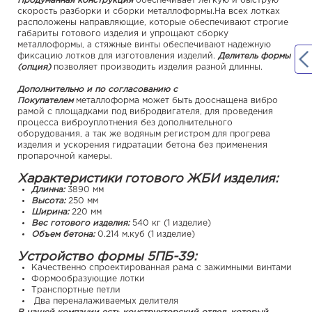
Продуманная конструкция
обеспечивает лёгкую и быструю
скорость разборки и сборки металлоформы.На всех лотках
расположены направляющие, которые обеспечивают строгие
габариты готового изделия и упрощают сборку
металлоформы, а стяжные винты обеспечивают надежную
фиксацию лотков для изготовления изделий.
Делитель формы
(опция)
позволяет производить изделия разной длинны.
Дополнительно и по согласованию с
Покупателем
металлоформа может быть дооснащена вибро
рамой с площадками под вибродвигателя, для проведения
процесса виброуплотнения без дополнительного
оборудования, а так же водяным регистром для прогрева
изделия и ускорения гидратации бетона без применения
пропарочной камеры.
Характеристики готового ЖБИ изделия:
Длинна:
3890 мм
Высота:
250 мм
Ширина:
220 мм
Вес готового изделия:
540 кг (1 изделие)
Объем бетона:
0.214 м.куб (1 изделие)
Устройство формы 5ПБ-39:
Качественно спроектированная рама с зажимными винтами
Формообразующие лотки
Транспортные петли
Два переналаживаемых делителя