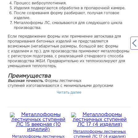
Процесс виброуплотнения.
Изделия подвергаются обработке в пропарочной камере.
После созревания форму разбирают, получая готовое
изделие.
Металлоформы ЛС, смазываются для следующего цикла
производства.
Если передвижение формы или применение автоклава для
пропаривания бетонных изделий не представляется
возможным (негабаритные размеры, большой вес формы
с изделием и пр.), для производства применяют металлоформы
с регистром подогрева, с реализацией стендового способа
производства ЖБИ. Предварительно их теплоизолируют для
уменьшения теплопотерь.
Преимущества
Высокая точность.
Формы лестничных
ступеней изготавливаются с минимальными допусками
на погрешности, что позволяет изготовлять продукт
Читать далее
на качественно новом уровне.
Индивидуальный подход.
Наша Компания может изготовить
формы по индивидуальным чертежам с подбором
необходимого материала.
Отличное качество.
Мы применяем только проверенные,
современные материалы, которые хорошо зарекомендовали
себя на отечественном рынке.
Демократические цены.
Мы заботимся о том, чтобы наши
Металлоформы лестничных
клиенты становились постоянными заказчиками
Металлоформы лестничных
ступеней ЛС 17 (4 изделия)