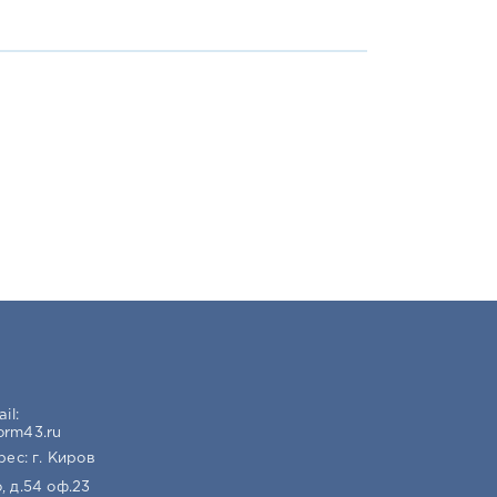
добства их передвижения до загрузки
установлен регистр подогрева.
ти.
ижными упорами, чтобы перенести основную
форм.
арочной камере и рассчитаны на проведение
инного вибратора. В основном используются
il:
orm43.ru
гой конструкции, за счёт наличия
ес: г. Киров
льших предприятиях.
, д.54 оф.23