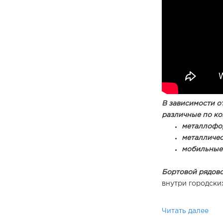
В зависимости о
различные по ко
металлофо
металличе
мобильные
Бортовой рядов
внутри городски
разделения прое
поребриков эффе
Читать далее
ландшафтного ди