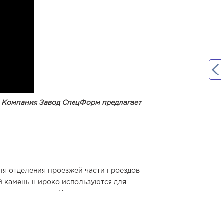
а Компания Завод СпецФорм предлагает
ля отделения проезжей части проездов
й камень широко используются для
та от тротуаров. Использование таких
 откосов и элементов городского
храняют от расползания. В частной