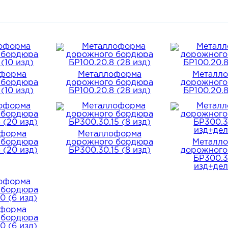
ры тоже нашли свое применение - с их помощью создают и 
ие газоны.
кировки на примере БР100.20.8
мня - бортовой рядовой;
ота и ширина в см.
оформа
Металлоформа
Металл
т конструкции, формы для бордюров могут быть использованы
 бордюра
дорожного бордюра
дорожного
нных бетонных изделий:
 (10 изд)
БР100.20.8 (28 изд)
БР100.20.8
дюров с уширением (БУ);
отком (БЛ);
БВ);
оформа
Металлоформа
ных (БК);
 бордюра
дорожного бордюра
Металл
рерывистым уширением (БУП).
 (20 изд)
БР300.30.15 (8 изд)
дорожного
БР300.3
изд+дел
о металлоформы:
 продольные борта;
 элементы;
оформа
 бордюра
од вибраторы и вибродвигатели на 380 В (в комплекте моби
0 (6 изд)