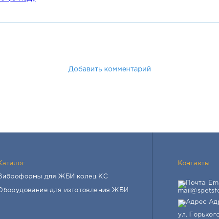
формы для бордюров оснащены поворотными колёсами для у
орму.
зчика в основание формы для жби производства может быть 
аботы:
 поверхности формы наносят смазку, например Эмульсол.
Добавить комментарий
производства бордюров устанавливают на ровной поверхнос
установка дополнительно должна быть зафиксирована выдв
колёс.
гружают бетон соответствующей марки.
роцесс виброуплотнения.
ра изделием достаточной прочности производят распалубку 
ки и смазки, формы готовы к следующему циклу формования.
лоформы бордюров пригодны для созревания изделий в проп
Каталог
Контакты
плотнения на вибростоле, вибротумбе или при помощи глуб
Виброформы для ЖБИ колец КС
 при поточно-агрегатном способе производства ЖБИ.
Ema
Оборудование для изготовления ЖБИ
mail@spetsf
овка перемещается по участку намного проще, чем формы дру
Адр
с, что существенно облегчает производство бордюров на бо
ул. Горького