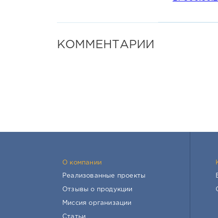
мобильные 
бетона в ф
По желанию зака
КОММЕНТАРИИ
Принцип р
На рабочие
Формы для 
Мобильная 
нагрузку с 
В формы за
Проводят п
После набо
После чист
Кассетные метал
О компании
операции виброу
Реализованные проекты
на предприятиях
Отзывы о продукции
Мобильная устан
Миссия организации
поворотных колё
Статьи