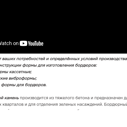
т ваших потребностей и определённых условий производств
нструкции формы для изготовления бордюров:
рмы кассетные;
ские виброформы;
 формы для бордюров.
ой камень
производится из тяжелого бетона и предназначен д
х кварталов и для отделения зеленых насаждений. Бордюрны
зжей части улиц, дорог и остановок общественного транспор
ктивно предотвращает размытие обочин, дорожного полотна,
зайна. Тротуары, сформированные из плитки, бордюры предо