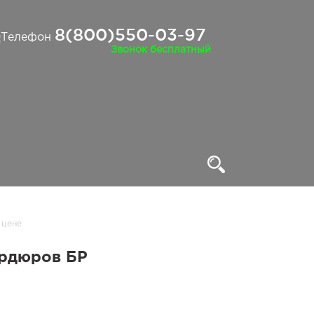
8(800)550-03-97
Звонок бесплатный
 цене
рдюров БР